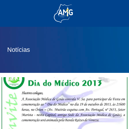
(62) 3285-6111
(62) 99830-0805
contato@adm.amg.org.br
Notícias
Área do Associado