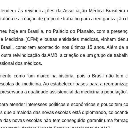
, atendem às reivindicações da Associação Médica Brasileir
atória e a criação de grupo de trabalho para a reorganização 
rreu hoje em Brasília, no Palácio do Planalto, com a presen
de Medicina (CFM) e outras entidades médicas, vinham den
Brasil, como tem acontecido nos últimos 15 anos. Além da m
outra reivindicação da AMB, a criação de um grupo de trabalh
ssional dos médicos.
mento como “um marco na história, pois o Brasil não tem 
scolas de medicina. Ao estabelecer bases para a reorganiza
 preservada a qualidade assistencial da medicina à população”
ara atender interesses políticos e econômicos e pouco tem c
nais que a maioria das novas escolas está diplomando, colocan
ia das novas escolas não tem conseguido garantir uma form