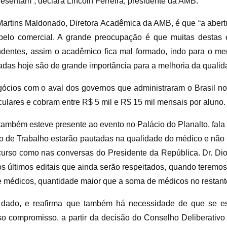
esentam”, declara Lincoln Ferreira, presidente da AMB.
Martins Maldonado, Diretora Acadêmica da AMB, é que “a abert
 apelo comercial. A grande preocupação é que muitas destas
pondentes, assim o acadêmico fica mal formado, indo para o m
adas hoje são de grande importância para a melhoria da qualid
ócios com o aval dos governos que administraram o Brasil no
culares e cobram entre R$ 5 mil e R$ 15 mil mensais por aluno.
também esteve presente ao evento no Palácio do Planalto, fala 
po de Trabalho estarão pautadas na qualidade do médico e nã
 discurso como nas conversas do Presidente da República. Dr. D
s últimos editais que ainda serão respeitados, quando teremo
e médicos, quantidade maior que a soma de médicos no restan
o dado, e reafirma que também há necessidade de que se 
sso compromisso, a partir da decisão do Conselho Deliberati