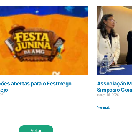
ções abertas para o Festmego
Associação Mé
ejo
Simpósio Goi
026
março 16, 2026
Ver mais
Voltar