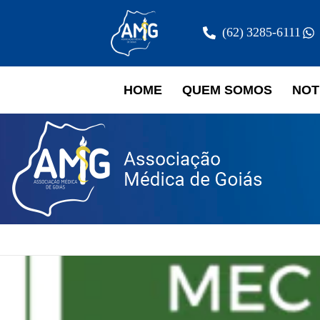
(62) 3285-6111
HOME
QUEM SOMOS
NOT