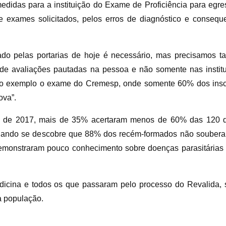
medidas para a instituição do Exame de Proficiência para eg
e exames solicitados, pelos erros de diagnóstico e conseq
dado pelas portarias de hoje é necessário, mas precisamos
s de avaliações pautadas na pessoa e não somente nas insti
o exemplo o exame do Cremesp, onde somente 60% dos insc
ova”.
p de 2017, mais de 35% acertaram menos de 60% das 120 q
quando se descobre que 88% dos recém-formados não souberam
demonstraram pouco conhecimento sobre doenças parasitárias
icina e todos os que passaram pelo processo do Revalida,
a população.