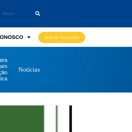
CONOSCO
Área do Associado
ara
iam
Notícias
ação
ica