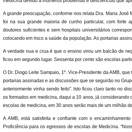
medicina devido a inúmeros problemas e deficiências que apr
A grande preocupação, conforme nos relata Dra. Maria José 
foi na sua grande maioria de cunho particular, com forte
doutores suficientes e sem hospitais universitários corres
colocando em risco a saúde da população. As portarias assin
A verdade nua e crua é que o ensino virou um balcão de neg
ficou em segundo lugar. Sessenta por cento são escolas parti
O Dr. Diogo Leite Sampaio, 1º. Vice-Presidente da AMB, que 
portarias assinadas e as discussões que se seguirão no Gru
anteriormente vinha sendo feito”. Isto ficou claro tanto no
os formados em medicina, daqui a 10 anos, já considerando o
escolas de medicina, em 30 anos serão mais de um milhão d
A AMB, está satisfeita e confiante com o encaminhament
Proficiência para os egressos de escolas de Medicina. “No