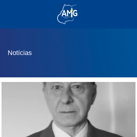
(62) 3285-6111
(62) 99830-0805
contato@adm.amg.org.br
Notícias
Área do Associado