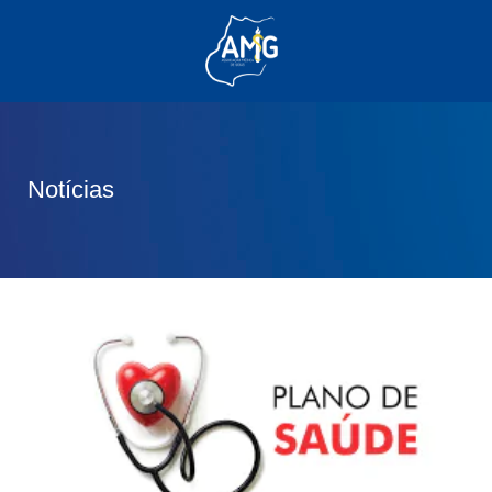
(62) 3285-6111
(62) 99830-0805
contato@adm.amg.org.br
Notícias
Área do Associado