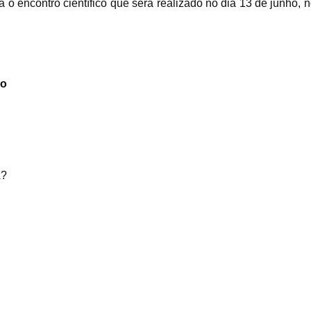
o encontro científico que será realizado no dia 13 de junho, 
co
A?