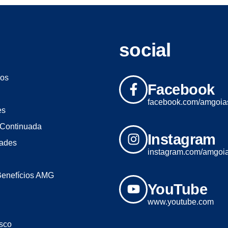
social
os
Facebook
facebook.com/amgoia
es
Continuada
Instagram
dades
instagram.com/amgoi
Benefícios AMG
YouTube
www.youtube.com
sco