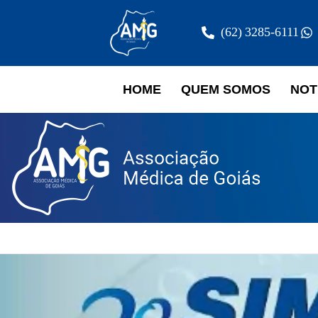
(62) 3285-6111
HOME
QUEM SOMOS
NOT