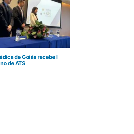
dica de Goiás recebe I
ano de ATS