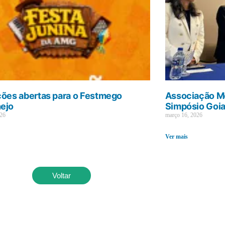
ções abertas para o Festmego
Associação Mé
ejo
Simpósio Goi
026
março 16, 2026
Ver mais
Voltar