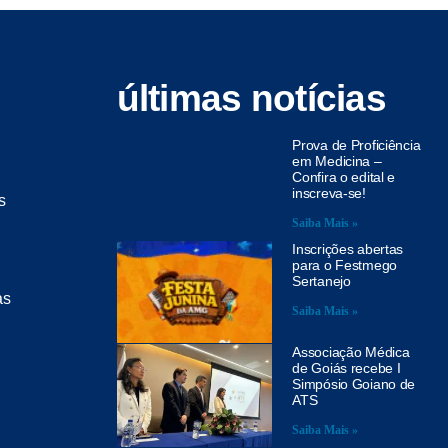
últimas notícias
Prova de Proficiência
em Medicina –
Confira o edital e
inscreva-se!
s
Saiba Mais »
Inscrições abertas
para o Festmego
Sertanejo
as
Saiba Mais »
Associação Médica
de Goiás recebe I
Simpósio Goiano de
ATS
Saiba Mais »