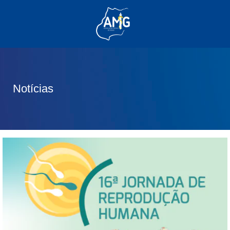
(62) 3285-6111
(62) 99830-0805
contato@adm.amg.org.br
Notícias
Área do Associado