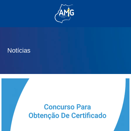
(62) 3285-6111
(62) 99830-0805
contato@adm.amg.org.br
Notícias
Área do Associado