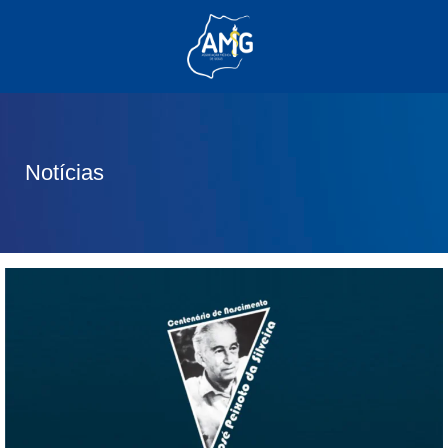
(62) 3285-6111
(62) 99830-0805
contato@adm.amg.org.br
Notícias
Área do Associado