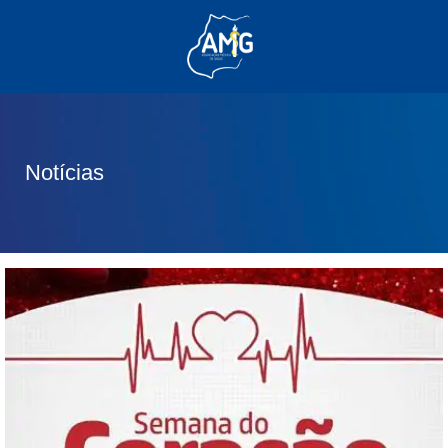
(62) 3285-6111
(62) 99830-0805
contato@adm.amg.org.br
Notícias
Área do Associado