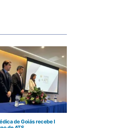
dica de Goiás recebe I
ano de ATS