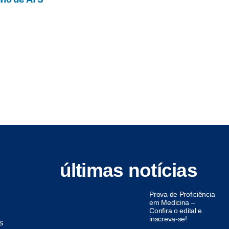
últimas notícias
Prova de Proficiência
em Medicina –
Confira o edital e
inscreva-se!
s