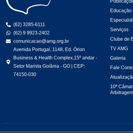
Publicaçõ
Educação 
Especiali
(62) 3285-6111
Serviços
(62) 9 9923-2402
Clube de 
comunicacao@amg.org.br
TV AMG
Avenida Portugal, 1148, Ed. Órion
Business & Health Complex,15º andar -
Galeria
Setor Marista Goiânia - GO | CEP:
Fale Cono
74150-030
Atualizaçã
10ª Câmar
Arbitrage