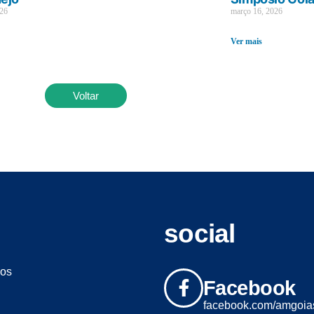
026
março 16, 2026
Ver mais
Voltar
social
os
Facebook
facebook.com/amgoia