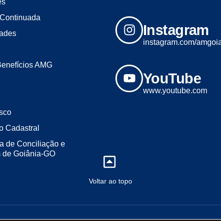
es
Continuada
Instagram
dades
instagram.com/amgoi
Benefícios AMG
YouTube
www.youtube.com
sco
o Cadastral
a de Conciliação e
m de Goiânia-GO
Voltar ao topo