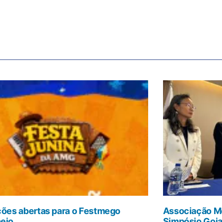
ções abertas para o Festmego
Associação Mé
ejo
Simpósio Goi