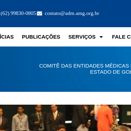
(62) 99830-0805
contato@adm.amg.org.br
ÍCIAS
PUBLICAÇÕES
SERVIÇOS
FALE 
COMITÊ DAS ENTIDADES MÉDICAS
ESTADO DE GO