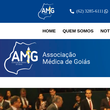
(62) 3285-6111
HOME
QUEM SOMOS
NOT