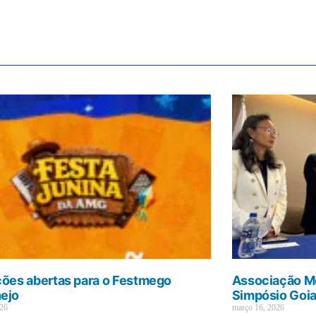
ções abertas para o Festmego
Associação Mé
ejo
Simpósio Goi
026
março 16, 2026