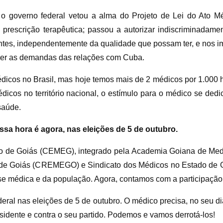
o governo federal vetou a alma do Projeto de Lei do Ato M
 prescrição terapêutica; passou a autorizar indiscriminadam
ntes, independentemente da qualidade que possam ter, e nos i
ender as demandas das relações com Cuba.
édicos no Brasil, mas hoje temos mais de 2 médicos por 1.000 
icos no território nacional, o estímulo para o médico se dedi
saúde.
sa hora é agora, nas eleições de 5 de outubro.
do de Goiás (CEMEG), integrado pela Academia Goiana de Med
 de Goiás (CREMEGO) e Sindicato dos Médicos no Estado de G
sse médica e da população. Agora, contamos com a participaçã
ral nas eleições de 5 de outubro. O médico precisa, no seu dia
esidente e contra o seu partido. Podemos e vamos derrotá-los!