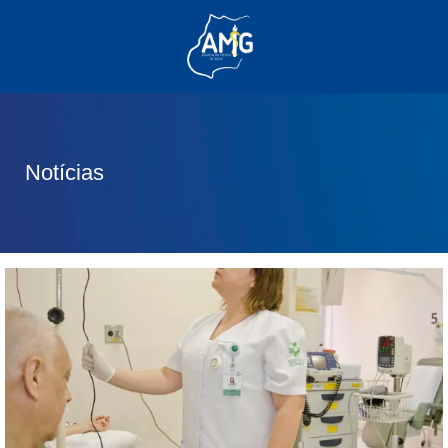
(62) 3285-6111
(62) 99830-0805
contato@adm.amg.org.br
Notícias
Área do Associado