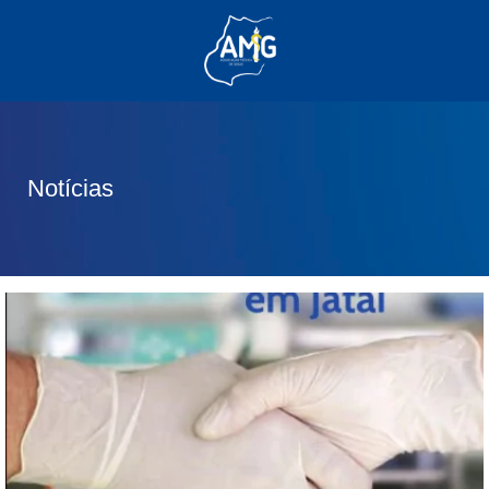
(62) 3285-6111
(62) 99830-0805
contato@adm.amg.org.br
Notícias
Área do Associado