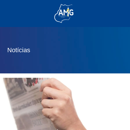
(62) 3285-6111
(62) 99830-0805
contato@adm.amg.org.br
Notícias
Área do Associado