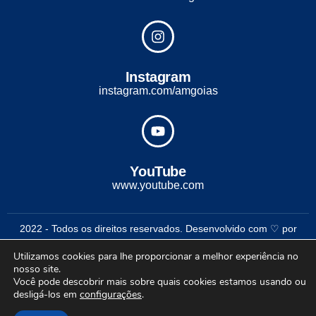
Instagram
instagram.com/amgoias
YouTube
www.youtube.com
2022 - Todos os direitos reservados. Desenvolvido com ♡ por
Conexão Soluções Corporativas
Utilizamos cookies para lhe proporcionar a melhor experiência no
nosso site.
Você pode descobrir mais sobre quais cookies estamos usando ou
desligá-los em
configurações
.