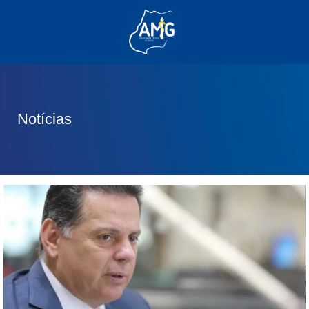
(62) 3285-6111
(62) 99830-0805
contato@adm.amg.org.br
Notícias
Área do Associado