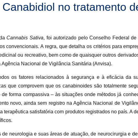
Canabidiol no tratamento de
 da
Cannabis
Sativa
, foi autorizado pelo Conselho Federal d
tos convencionais. A regra, que detalha os critérios para emp
dicinal ou recreativo, bem como de quaisquer outros derivados
Agência Nacional de Vigilância Sanitária (Anvisa).
os os fatores relacionados à segurança e à eficácia da su
icas que comprovem que os canabinoides são totalmente segu
o – de forma compassiva – às situações onde métodos já conh
nto novo, ainda sem registro na Agência Nacional de Vigilân
 terapêutica satisfatória com produtos registrados no país. A 
ficos.
e neurologia e suas áreas de atuação, de neurocirurgia e de ps