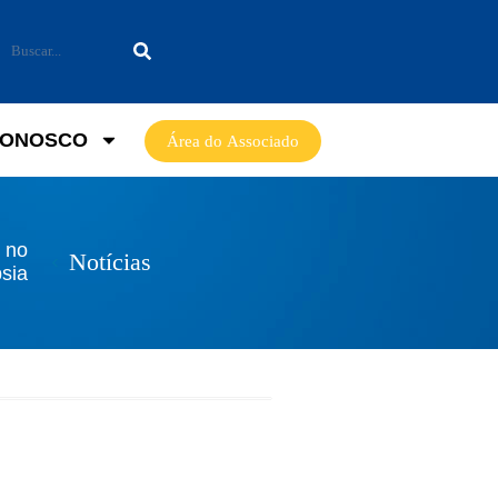
CONOSCO
Área do Associado
 no
Notícias
psia