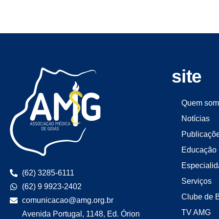
site
Quem som
Notícias
Publicaçõ
Educação 
Especiali
(62) 3285-6111
Serviços
(62) 9 9923-2402
Clube de 
comunicacao@amg.org.br
TV AMG
Avenida Portugal, 1148, Ed. Órion