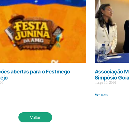
ções abertas para o Festmego
Associação Mé
ejo
Simpósio Goi
026
março 16, 2026
Ver mais
Voltar