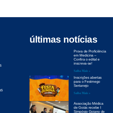
últimas notícias
Prova de Proficiência
em Medicina –
Confira o edital e
inscreva-se!
s
Saiba Mais »
Inscrições abertas
para o Festmego
Sertanejo
as
Saiba Mais »
Associação Médica
de Goiás recebe I
Simpósio Goiano de