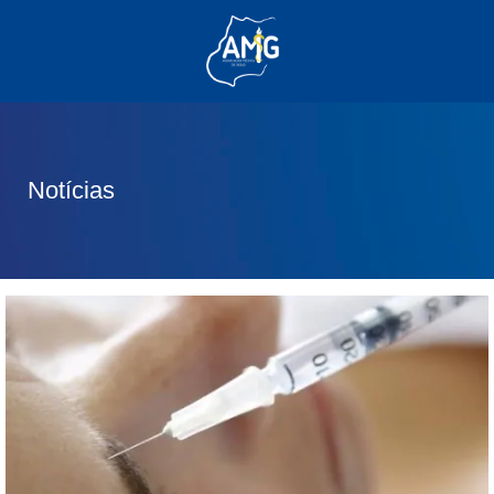
(62) 3285-6111
(62) 99830-0805
contato@adm.amg.org.br
Notícias
Área do Associado