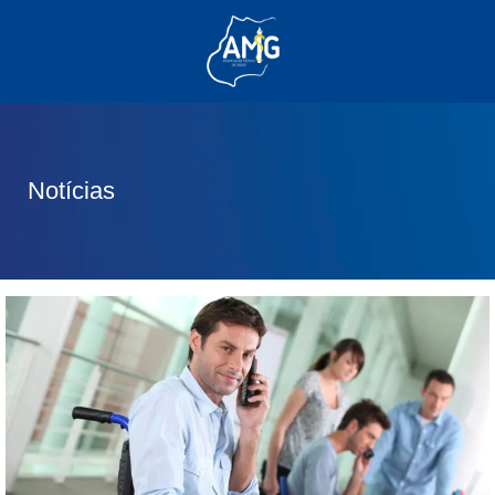
(62) 3285-6111
(62) 99830-0805
contato@adm.amg.org.br
Notícias
Área do Associado