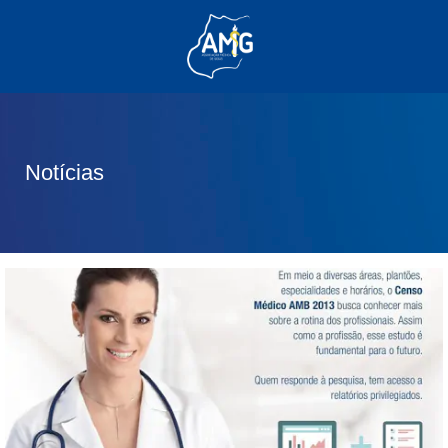
(62) 3285-6111
(62) 99830-0805
contato@adm.amg.org.br
Notícias
Área do Associado