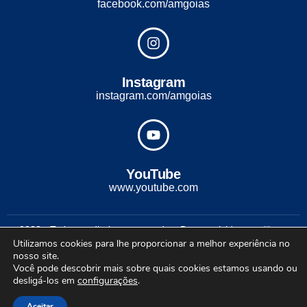
facebook.com/amgoias
Instagram
instagram.com/amgoias
YouTube
www.youtube.com
2022 - Todos os direitos reservados. Desenvolvido com ♡ por
Utilizamos cookies para lhe proporcionar a melhor experiência no
Conexão Soluções Corporativas
nosso site.
Você pode descobrir mais sobre quais cookies estamos usando ou
desligá-los em
configurações
.
Aceitar