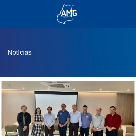
(62) 3285-6111
(62) 99830-0805
contato@adm.amg.org.br
Notícias
Área do Associado