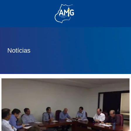
(62) 3285-6111
(62) 99830-0805
contato@adm.amg.org.br
Notícias
Área do Associado