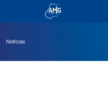
(62) 3285-6111
(62) 99830-0805
contato@adm.amg.org.br
Notícias
Área do Associado