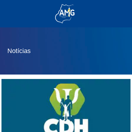
(62) 3285-6111
(62) 99830-0805
contato@adm.amg.org.br
Notícias
Área do Associado