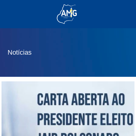
(62) 3285-6111
(62) 99830-0805
contato@adm.amg.org.br
Notícias
Área do Associado