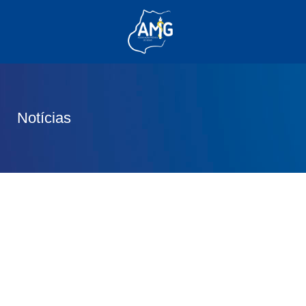
(62) 3285-6111
(62) 99830-0805
contato@adm.amg.org.br
Notícias
Área do Associado