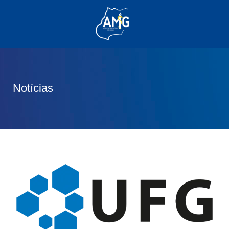
(62) 3285-6111
(62) 99830-0805
contato@adm.amg.org.br
Notícias
Área do Associado