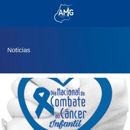
(62) 3285-6111
(62) 99830-0805
contato@adm.amg.org.br
Notícias
Área do Associado