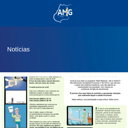
(62) 3285-6111
(62) 99830-0805
contato@adm.amg.org.br
Notícias
Área do Associado