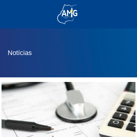
(62) 3285-6111
(62) 99830-0805
contato@adm.amg.org.br
Notícias
Área do Associado