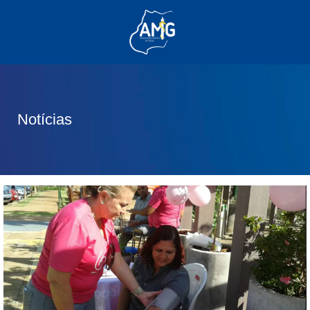
(62) 3285-6111
(62) 99830-0805
contato@adm.amg.org.br
Notícias
Área do Associado