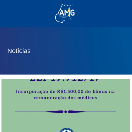
(62) 3285-6111
(62) 99830-0805
contato@adm.amg.org.br
Notícias
Área do Associado