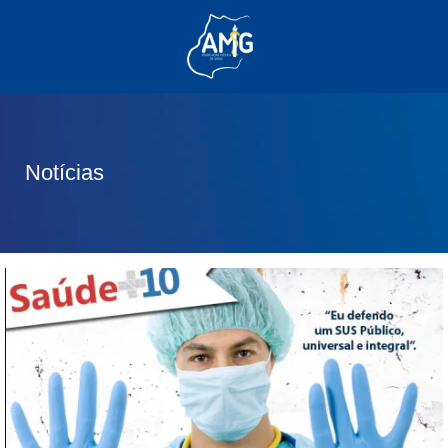
(62) 3285-6111
(62) 99830-0805
contato@adm.amg.org.br
Notícias
Área do Associado