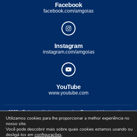
Facebook
facebook.com/amgoias
Instagram
instagram.com/amgoias
YouTube
www.youtube.com
2022 - Todos os direitos reservados. Desenvolvido com ♡ por
Utilizamos cookies para lhe proporcionar a melhor experiência no
Conexão Soluções Corporativas
nosso site.
Você pode descobrir mais sobre quais cookies estamos usando ou
desligá-los em
configurações
.