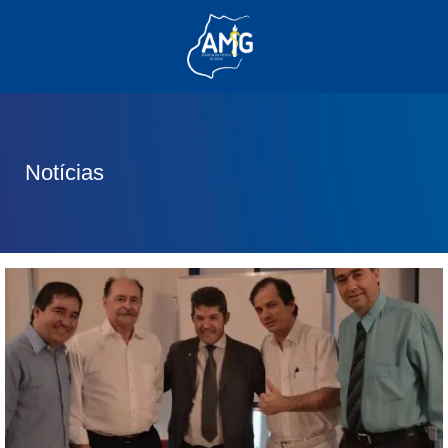
(62) 3285-6111
(62) 99830-0805
contato@adm.amg.org.br
Notícias
Área do Associado