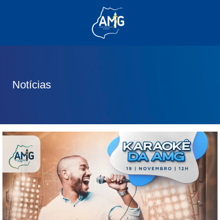
(62) 3285-6111
(62) 99830-0805
contato@adm.amg.org.br
Notícias
Área do Associado