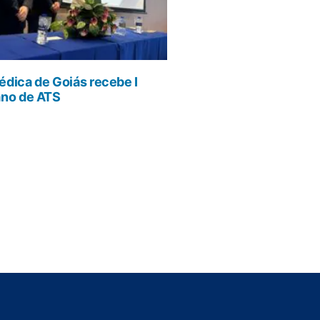
dica de Goiás recebe I
ano de ATS