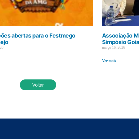
ções abertas para o Festmego
Associação Mé
ejo
Simpósio Goi
026
março 16, 2026
Ver mais
Voltar