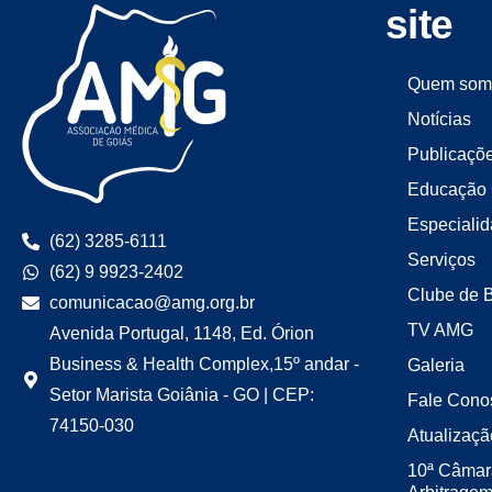
site
Quem som
Notícias
Publicaçõ
Educação 
Especiali
(62) 3285-6111
Serviços
(62) 9 9923-2402
Clube de 
comunicacao@amg.org.br
TV AMG
Avenida Portugal, 1148, Ed. Órion
Business & Health Complex,15º andar -
Galeria
Setor Marista Goiânia - GO | CEP:
Fale Cono
74150-030
Atualizaçã
10ª Câmar