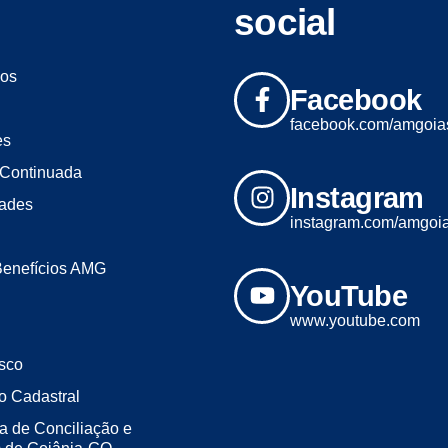
social
os
Facebook
facebook.com/amgoia
es
Continuada
Instagram
dades
instagram.com/amgoi
Benefícios AMG
YouTube
www.youtube.com
sco
o Cadastral
a de Conciliação e