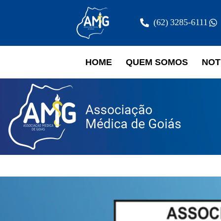
(62) 3285-6111
HOME
QUEM SOMOS
NOT