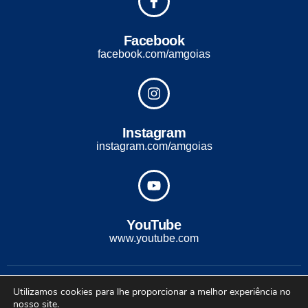
Facebook
facebook.com/amgoias
Instagram
instagram.com/amgoias
YouTube
www.youtube.com
2022 - Todos os direitos reservados. Desenvolvido com ♡ por
Utilizamos cookies para lhe proporcionar a melhor experiência no
Conexão Soluções Corporativas
nosso site.