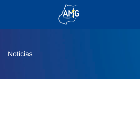
(62) 3285-6111
(62) 99830-0805
contato@adm.amg.org.br
Notícias
Área do Associado