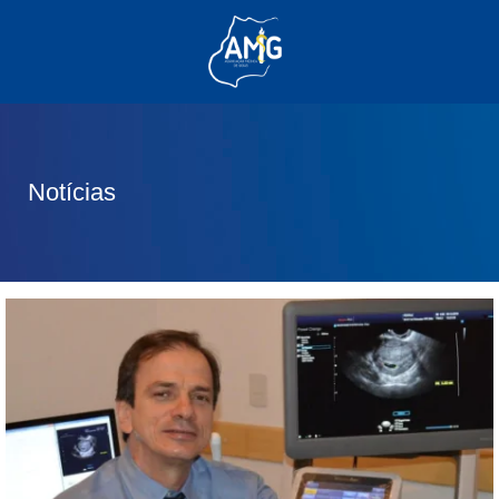
(62) 3285-6111
(62) 99830-0805
contato@adm.amg.org.br
Notícias
Área do Associado