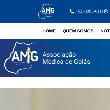
(62) 3285-6111
HOME
QUEM SOMOS
NOT