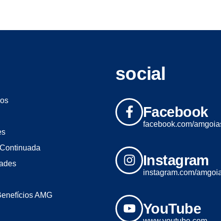
social
os
Facebook
facebook.com/amgoia
es
Continuada
Instagram
dades
instagram.com/amgoi
Benefícios AMG
YouTube
www.youtube.com