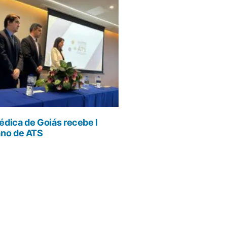
dica de Goiás recebe I
ano de ATS