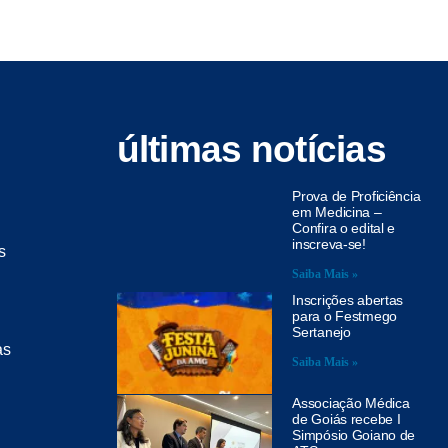
últimas notícias
Prova de Proficiência
em Medicina –
Confira o edital e
inscreva-se!
s
Saiba Mais »
Inscrições abertas
para o Festmego
Sertanejo
as
Saiba Mais »
Associação Médica
de Goiás recebe I
Simpósio Goiano de