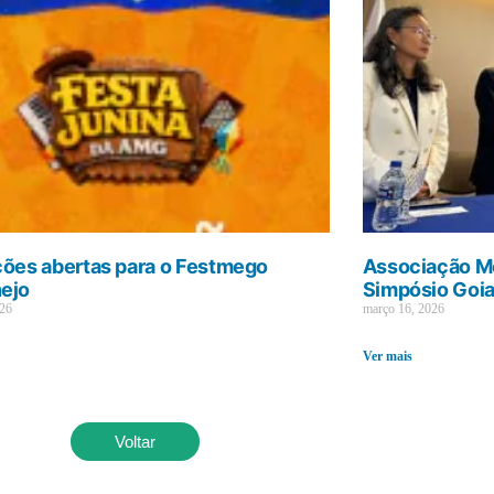
ções abertas para o Festmego
Associação Mé
ejo
Simpósio Goi
026
março 16, 2026
Ver mais
Voltar