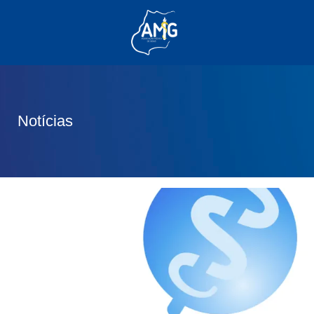
(62) 3285-6111
(62) 99830-0805
contato@adm.amg.org.br
Notícias
Área do Associado