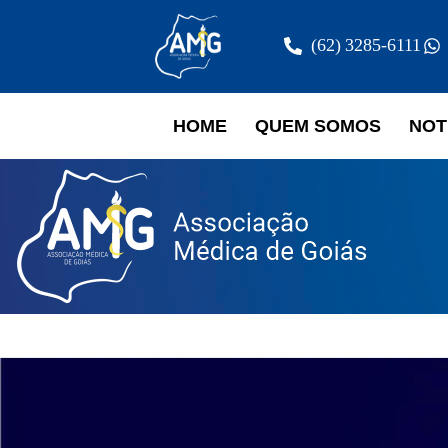
(62) 3285-6111
HOME
QUEM SOMOS
NOT