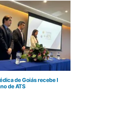
dica de Goiás recebe I
ano de ATS