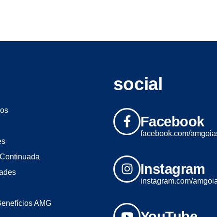
social
os
Facebook
facebook.com/amgoia
es
Continuada
Instagram
dades
instagram.com/amgoi
Benefícios AMG
YouTube