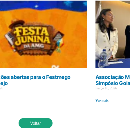
ções abertas para o Festmego
Associação Mé
ejo
Simpósio Goi
026
março 16, 2026
Ver mais
Voltar