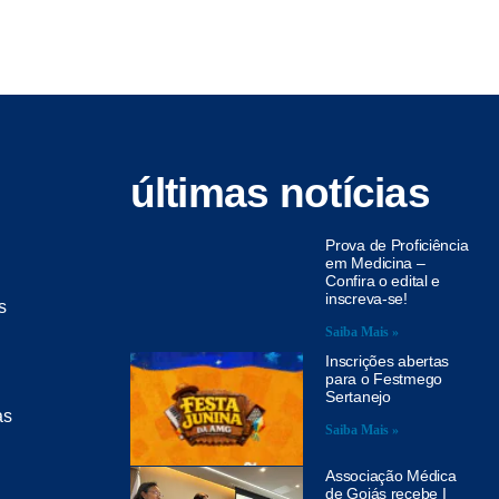
últimas notícias
Prova de Proficiência
em Medicina –
Confira o edital e
inscreva-se!
s
Saiba Mais »
Inscrições abertas
para o Festmego
Sertanejo
as
Saiba Mais »
Associação Médica
de Goiás recebe I