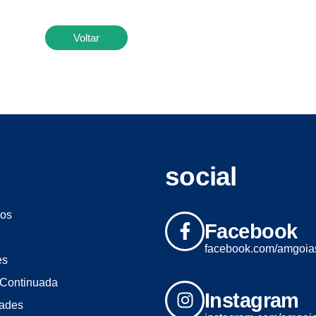
Voltar
social
os
Facebook
facebook.com/amgoia
es
Continuada
Instagram
dades