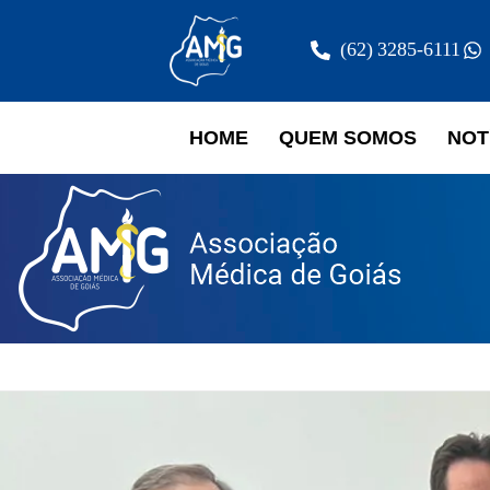
(62) 3285-6111
HOME
QUEM SOMOS
NOT