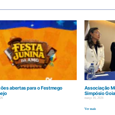
ções abertas para o Festmego
Associação Mé
ejo
Simpósio Goi
026
março 16, 2026
Ver mais