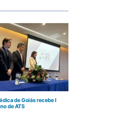
dica de Goiás recebe I
ano de ATS