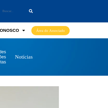
CONOSCO
Área do Associado
des
Notícias
ões
tas