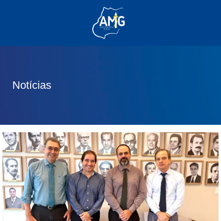
(62) 3285-6111
(62) 99830-0805
contato@adm.amg.org.br
Notícias
Área do Associado