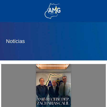
(62) 3285-6111
(62) 99830-0805
contato@adm.amg.org.br
Notícias
Área do Associado