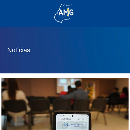
(62) 3285-6111
(62) 99830-0805
contato@adm.amg.org.br
Notícias
Área do Associado