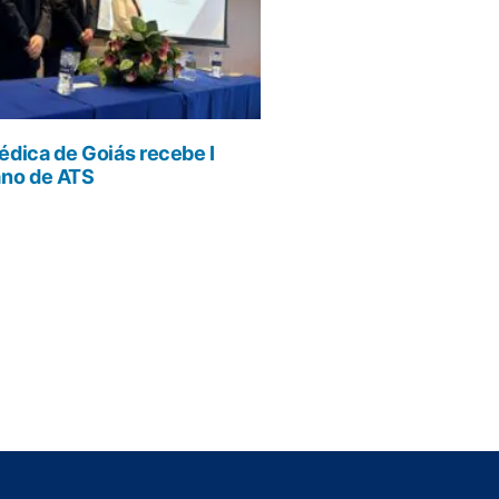
dica de Goiás recebe I
ano de ATS