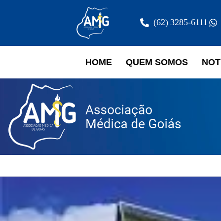
(62) 3285-6111
HOME
QUEM SOMOS
NOT