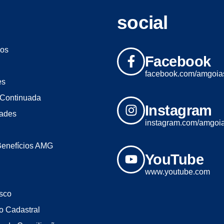
social
os
Facebook
facebook.com/amgoia
es
Continuada
Instagram
dades
instagram.com/amgoi
Benefícios AMG
YouTube
www.youtube.com
sco
o Cadastral