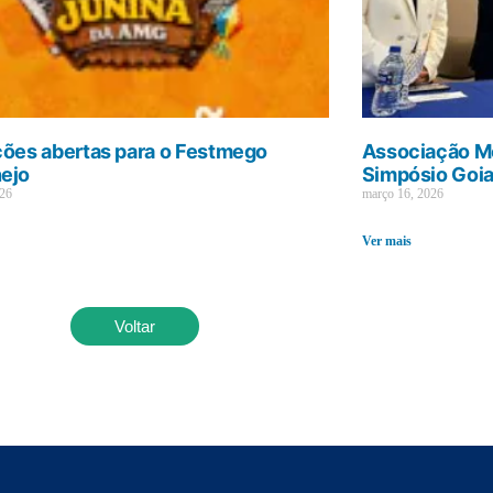
ções abertas para o Festmego
Associação Mé
ejo
Simpósio Goi
026
março 16, 2026
Ver mais
Voltar