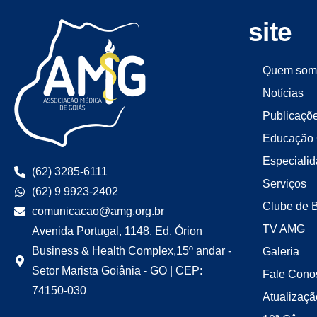
site
Quem som
Notícias
Publicaçõ
Educação 
Especiali
(62) 3285-6111
Serviços
(62) 9 9923-2402
Clube de 
comunicacao@amg.org.br
TV AMG
Avenida Portugal, 1148, Ed. Órion
Business & Health Complex,15º andar -
Galeria
Setor Marista Goiânia - GO | CEP:
Fale Cono
74150-030
Atualizaçã