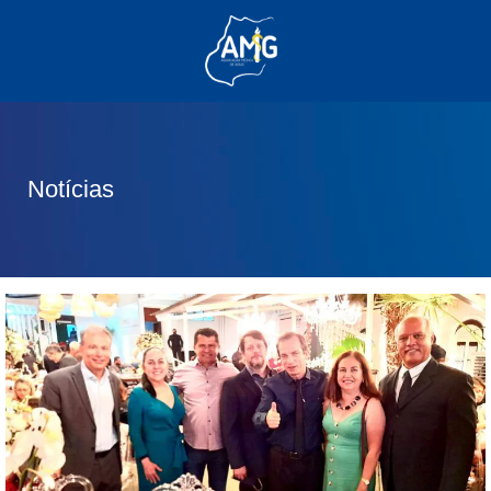
(62) 3285-6111
(62) 99830-0805
contato@adm.amg.org.br
Notícias
Área do Associado