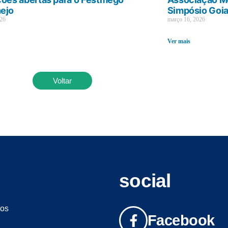
ejo
Simpósio Goi
026
março 16, 2026
Ver mais
Voltar
social
os
Facebook