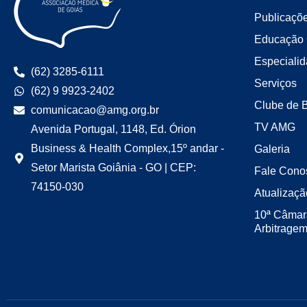
Publicaçõ
Educação 
Especiali
(62) 3285-6111
Serviços
(62) 9 9923-2402
Clube de 
comunicacao@amg.org.br
TV AMG
Avenida Portugal, 1148, Ed. Órion
Business & Health Complex,15º andar -
Galeria
Setor Marista Goiânia - GO | CEP:
Fale Cono
74150-030
Atualizaçã
10ª Câmar
Arbitrage