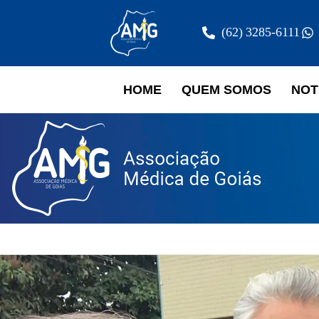
(62) 3285-6111
HOME
QUEM SOMOS
NOT