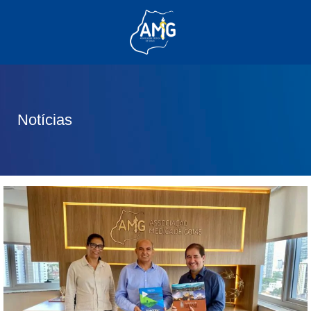
(62) 3285-6111
(62) 99830-0805
contato@adm.amg.org.br
Notícias
Área do Associado