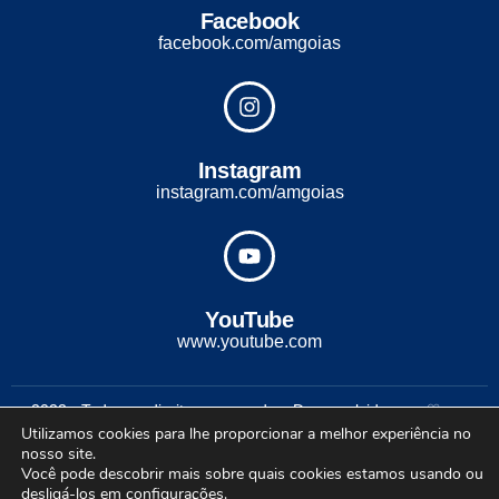
Facebook
facebook.com/amgoias
Instagram
instagram.com/amgoias
YouTube
www.youtube.com
2022 - Todos os direitos reservados. Desenvolvido com ♡ por
Utilizamos cookies para lhe proporcionar a melhor experiência no
Conexão Soluções Corporativas
nosso site.
Você pode descobrir mais sobre quais cookies estamos usando ou
desligá-los em
configurações
.