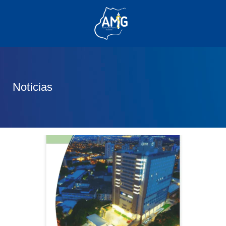
(62) 3285-6111
(62) 99830-0805
contato@adm.amg.org.br
Notícias
Área do Associado