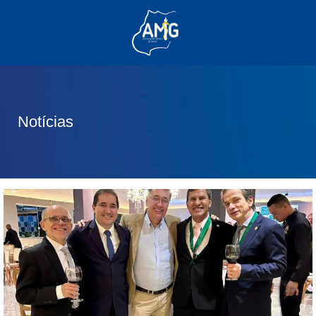
(62) 3285-6111
(62) 99830-0805
contato@adm.amg.org.br
Notícias
Área do Associado